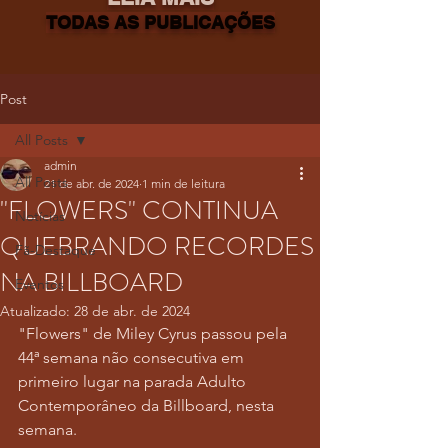
TODAS AS PUBLICAÇÕES
Post
All Posts
admin
All Posts
21 de abr. de 2024
1 min de leitura
"FLOWERS" CONTINUA
Notícias
QUEBRANDO RECORDES
Fã-Destaque
NA BILLBOARD
Eventos
Atualizado:
28 de abr. de 2024
"Flowers" de Miley Cyrus passou pela 
44ª semana não consecutiva em 
primeiro lugar na parada Adulto 
Contemporâneo da Billboard, nesta 
semana.