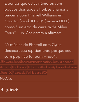
E pensar que estes números vem 
poucos dias após a Forbes chamar a 
parceria com Pharrell Williams em 
"Doctor (Work It Out)" (música DELE) 
como "um erro de carreira de Miley 
Cyrus".... rs. Chegaram a afirmar:
"A música de Pharrell com Cyrus 
desapareceu rapidamente porque seu 
som pop não foi bem-vindo".
#flowers
#endlesssummervacation
#esv
#recorde
#charts
#billboard
#doctor
#forbes
#pharrellwilliams
#hot100
#canada
#billboard200
Notícias