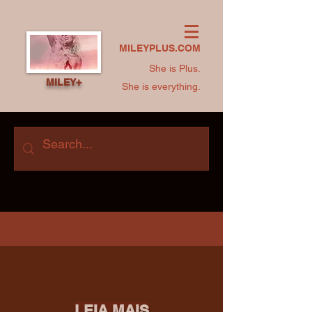
MILEYPLUS.COM
She is Plus.
MILEY+
She is everything.
LEIA MAIS