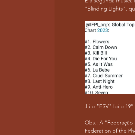
É a segunda música 
"Blinding Lights", q
Já o "ESV" foi o 19
Obs.: A "Federação I
Federation of the Ph