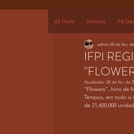
All Posts
Notícias
Fã-De
admin
26 de fev. d
IFPI RE
"FLOWER
Atualizado:
28 de fev. de 
"Flowers", hino de 
Tempos, em todo o m
de 21,600,000 unida