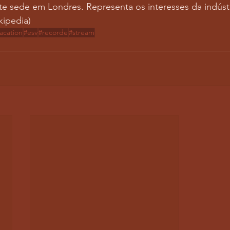
e sede em Londres. Representa os interesses da indústr
kipedia)
acation
#esv
#recorde
#stream