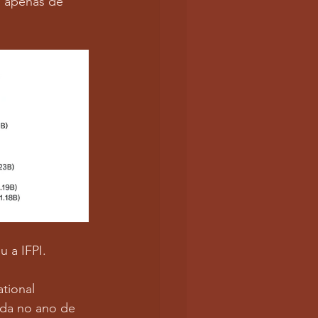
s apenas de 
 a IFPI.
tional 
ada no ano de 