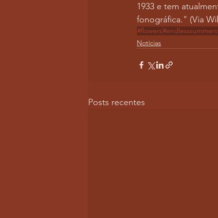
1933 e tem atualment
fonográfica." (Via Wi
#flowers
#endlesssummerv
Notícias
Posts recentes