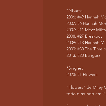
*Albums:
2006: 
#49
 Hannah M
2007: 
#6
 Hannah Mo
2007: 
#11
 Meet Miley
2008: 
#27
 Breakout
2009: 
#13
 Hannah Mo
2009: 
#30
 The Time o
2013: 
#20
 Bangerz
*Singles:
2023: 
#1
 Flowers
"Flowers" de Miley 
todo o mundo em 20