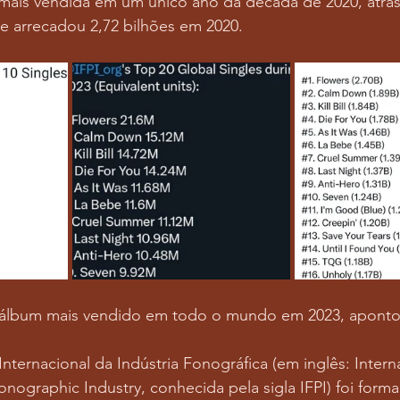
mais vendida em um único ano da década de 2020, atrá
ue arrecadou 2,72 bilhões em 2020.
º álbum mais vendido em todo o mundo em 2023, apontou
nternacional da Indústria Fonográfica (em inglês: Interna
onographic Industry, conhecida pela sigla IFPI) foi form