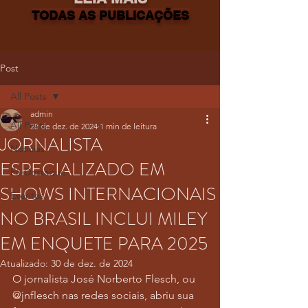
TODAS AS PUBLICAÇÕES
Post
All Posts
admin
All Posts
28 de dez. de 2024
1 min de leitura
JORNALISTA
Notícias
ESPECIALIZADO EM
Fã-Destaque
SHOWS INTERNACIONAIS
Eventos
NO BRASIL INCLUI MILEY
EM ENQUETE PARA 2025
Atualizado:
30 de dez. de 2024
O jornalista José Norberto Flesch, ou 
@jnflesch nas redes sociais, abriu sua 