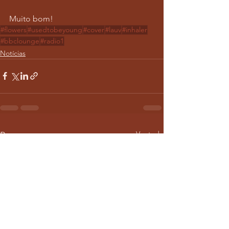
Muito bom!
#flowers
#usedtobeyoung
#cover
#lauv
#inhaler
#bbclounge
#radio1
Notícias
Ver tudo
Posts recentes