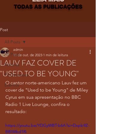
TODAS AS PUBLICAÇÕES
Post
All Posts
admin
All Posts
11 de out. de 2023
1 min de leitura
LAUV FAZ COVER DE
Notícias
"USED TO BE YOUNG"
Fã-Destaque
O cantor norte-americano Lauv fez um 
Eventos
cover de "Used to be Young" de Miley 
Cyrus em sua apresentação no BBC 
Radio 1 Live Lounge, confira o 
resultado:
https://youtu.be/YDGyWBT-b6A?si=Dxpb9Z-
BBIWbd1Ri