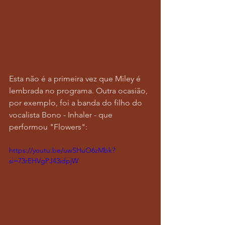
Esta não é a primeira vez que Miley é 
lembrada no programa. Outra ocasião, 
por exemplo, foi a banda do filho do 
vocalista Bono - Inhaler - que 
performou "Flowers":
https://youtu.be/uwSHuO6zMbk?
si=73rEHVgPJ43idpjW