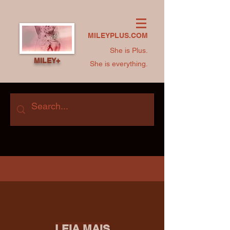
MILEYPLUS.COM
She is Plus.
MILEY+
She is everything.
LEIA MAIS