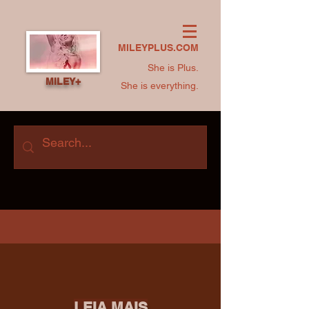
MILEYPLUS.COM
She is Plus.
MILEY+
She is everything.
LEIA MAIS