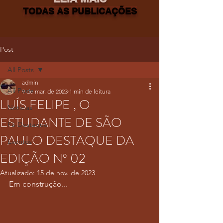
TODAS AS PUBLICAÇÕES
Post
All Posts
admin
All Posts
9 de mar. de 2023
1 min de leitura
LUÍS FELIPE , O
Notícias
ESTUDANTE DE SÃO
Fã-Destaque
PAULO DESTAQUE DA
Eventos
EDIÇÃO Nº 02
Atualizado:
15 de nov. de 2023
Em construção...