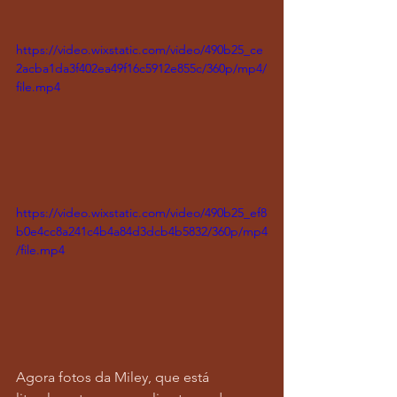
https://video.wixstatic.com/video/490b25_ce
2acba1da3f402ea49f16c5912e855c/360p/mp4/
file.mp4
https://video.wixstatic.com/video/490b25_ef8
b0e4cc8a241c4b4a84d3dcb4b5832/360p/mp4
/file.mp4
Agora fotos da Miley, que está 