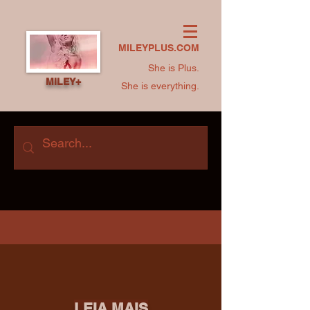
MILEYPLUS.COM
She is Plus.
MILEY+
She is everything.
LEIA MAIS