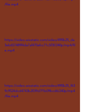
/file.mp4
https://video.wixstatic.com/video/490b25_da
3eb657489f4da7af470afcc71c5f3f/240p/mp4/fil
e.mp4
https://video.wixstatic.com/video/490b25_f63
9c9524dcd4743b2039d7f1b09bcd6/240p/mp4
/file.mp4