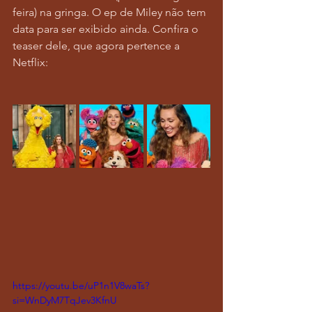
feira) na gringa. O ep de Miley não tem 
data para ser exibido ainda. Confira o 
teaser dele, que agora pertence a 
Netflix:
https://youtu.be/uP1n1V8waTs?
si=WnDyM7TqJev3KfnU