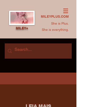
MILEYPLUS.COM
She is Plus.
MILEY+
She is everything.
LEIA MAIS