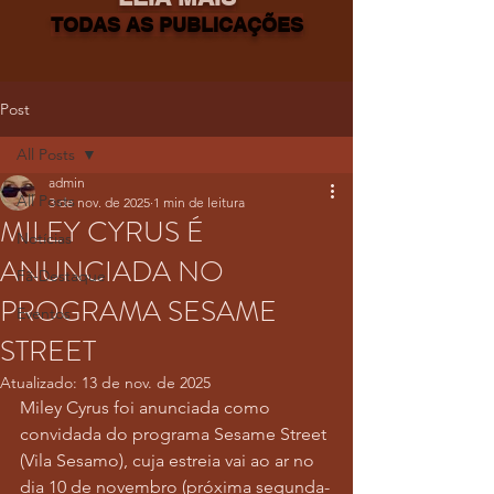
TODAS AS PUBLICAÇÕES
Post
All Posts
admin
All Posts
3 de nov. de 2025
1 min de leitura
MILEY CYRUS É
Notícias
ANUNCIADA NO
Fã-Destaque
PROGRAMA SESAME
Eventos
STREET
Atualizado:
13 de nov. de 2025
Miley Cyrus foi anunciada como 
convidada do programa Sesame Street 
(Vila Sesamo), cuja estreia vai ao ar no 
dia 10 de novembro (próxima segunda-