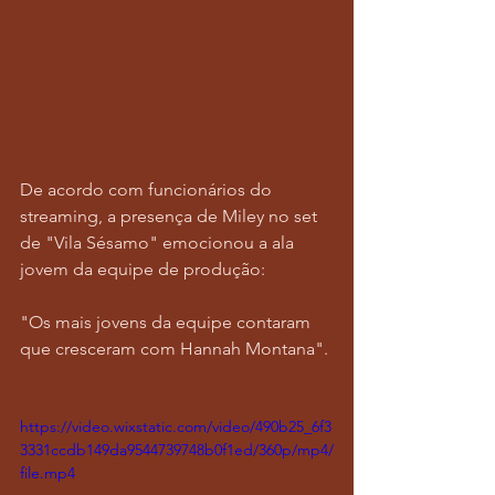
De acordo com funcionários do 
streaming, a presença de Miley no set 
de "Vila Sésamo" emocionou a ala 
jovem da equipe de produção:
"Os mais jovens da equipe contaram 
que cresceram com Hannah Montana".
https://video.wixstatic.com/video/490b25_6f3
3331ccdb149da9544739748b0f1ed/360p/mp4/
file.mp4