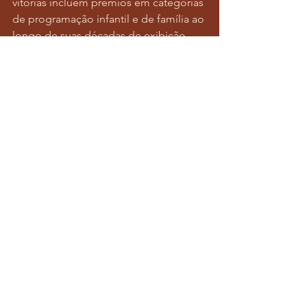
vitórias incluem prêmios em categorias 
de programação infantil e de família ao 
longo de suas décadas de exibição. 
Estaria Miley mirando seu EGOT? 
Cheiro de Emmy por aí!
Notícias
Ver tudo
Posts recentes