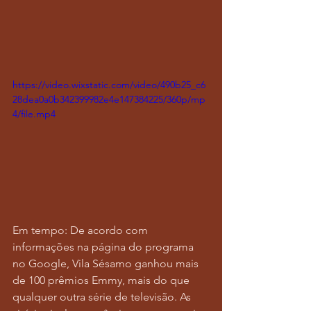
https://video.wixstatic.com/video/490b25_c6
28dea0a0b342399982e4e147384225/360p/mp
4/file.mp4
Em tempo: De acordo com 
informações na página do programa 
no Google, Vila Sésamo ganhou mais 
de 100 prêmios Emmy, mais do que 
qualquer outra série de televisão. As 