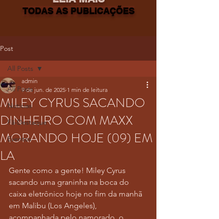
TODAS AS PUBLICAÇÕES
Post
All Posts
admin
All Posts
9 de jun. de 2025
1 min de leitura
MILEY CYRUS SACANDO
Notícias
DINHEIRO COM MAXX
Fã-Destaque
MORANDO HOJE (09) EM
Eventos
LA
Gente como a gente! Miley Cyrus 
sacando uma graninha na boca do 
caixa eletrônico hoje no fim da manhã 
em Malibu (Los Angeles), 
acompanhada pelo namorado, o 