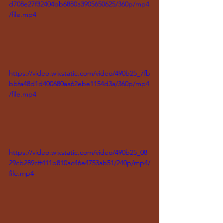
d708e27f32404bb6880a3905650625/360p/mp4
/file.mp4
https://video.wixstatic.com/video/490b25_7fb
bbfa48d1d400680aa62ebe1154d3a/360p/mp4
/file.mp4
https://video.wixstatic.com/video/490b25_08
29cb289cff411b810ac46e4753ab51/240p/mp4/
file.mp4