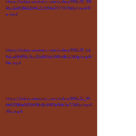
https://video.wixstatic.com/video/490b25_33f
46cd24f58422594c2c3394d7f775f/360p/mp4/fil
e.mp4
https://video.wixstatic.com/video/490b25_b6
9dca890fff4c3ea33d093dc949e4b5/360p/mp4/
file.mp4
https://video.wixstatic.com/video/490b25_99
6f653386e0454698b8b8483e56b2e7/360p/mp4
/file.mp4