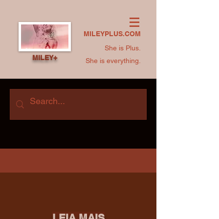
MILEYPLUS.COM
She is Plus.
MILEY+
She is everything.
LEIA MAIS