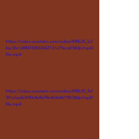
https://video.wixstatic.com/video/490b25_b2
6ac3fe1d8847608334427d1a79ecaf/360p/mp4/
file.mp4
https://video.wixstatic.com/video/490b25_fef
341e5ad63490c8a9bf9b463d46198/360p/mp4/
file.mp4