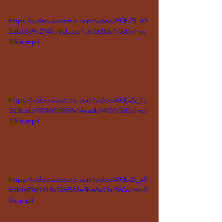
https://video.wixstatic.com/video/490b25_60
2db8589b214fc78ab5cc1a672008b1/360p/mp
4/file.mp4
https://video.wixstatic.com/video/490b25_1c
3d3fcdd78046018859e14ea0b14151/360p/mp
4/file.mp4
https://video.wixstatic.com/video/490b25_af7
6dbfa89d1444b936f583e8be6a13a/360p/mp4/
file.mp4