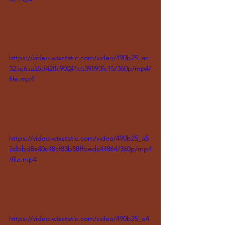
https://video.wixstatic.com/video/490b25_ac
325e6aa25d428c90041c539893fc15/360p/mp4/
file.mp4
https://video.wixstatic.com/video/490b25_a5
2dbbd8a40c48cf83b58ffbedc44864/360p/mp4
/file.mp4
https://video.wixstatic.com/video/490b25_e4