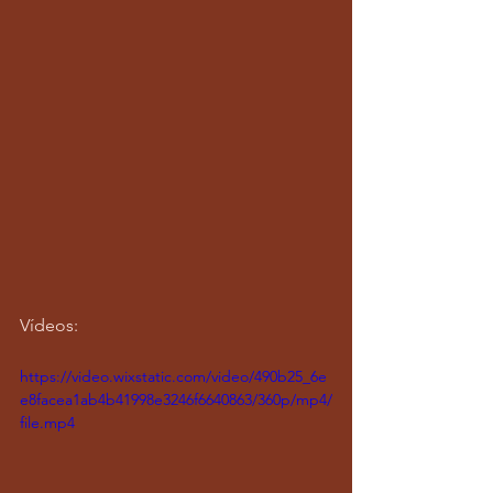
Vídeos:
https://video.wixstatic.com/video/490b25_6e
e8facea1ab4b41998e3246f6640863/360p/mp4/
file.mp4