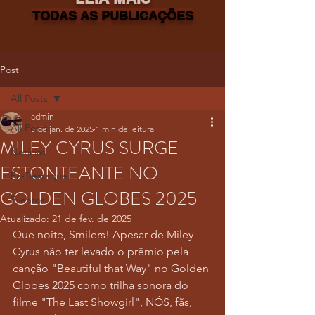
TODAS AS PUBLICAÇÕES
Post
All Posts
admin
All Posts
5 de jan. de 2025
1 min de leitura
MILEY CYRUS SURGE
Notícias
ESTONTEANTE NO
Fã-Destaque
GOLDEN GLOBES 2025
Eventos
Atualizado:
21 de fev. de 2025
Que noite, Smilers! Apesar de Miley 
Cyrus não ter levado o prêmio pela 
canção "Beautiful that Way" no Golden 
Globes 2025 como trilha sonora do 
filme "The Last Showgirl", NÓS, fãs, 