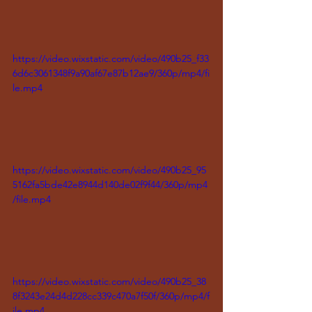
https://video.wixstatic.com/video/490b25_f33
6d6c3061348f9a90af67e87b12ae9/360p/mp4/fi
le.mp4
https://video.wixstatic.com/video/490b25_95
5162fa5bde42e8944d140de02f9f44/360p/mp4
/file.mp4
https://video.wixstatic.com/video/490b25_38
8f3243e24d4d228cc339c470a7f50f/360p/mp4/f
ile.mp4