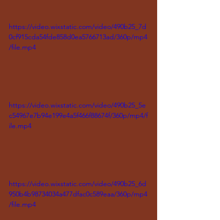
https://video.wixstatic.com/video/490b25_7d
0cf915cda54fde858d0ea5766713ad/360p/mp4
/file.mp4
https://video.wixstatic.com/video/490b25_5e
c54967e7b94e199e4a5f466f88674f/360p/mp4/f
ile.mp4
https://video.wixstatic.com/video/490b25_6d
950b4b98734034a477dfac0c589eaa/360p/mp4
/file.mp4