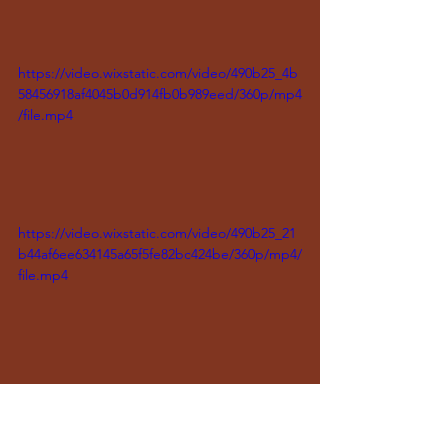
https://video.wixstatic.com/video/490b25_4b
58456918af4045b0d914fb0b989eed/360p/mp4
/file.mp4
https://video.wixstatic.com/video/490b25_21
b44af6ee634145a65f5fe82bc424be/360p/mp4/
file.mp4
https://video.wixstatic.com/video/490b25_36
124c2fa6b64884abd953baba072ba7/360p/mp
4/file.mp4