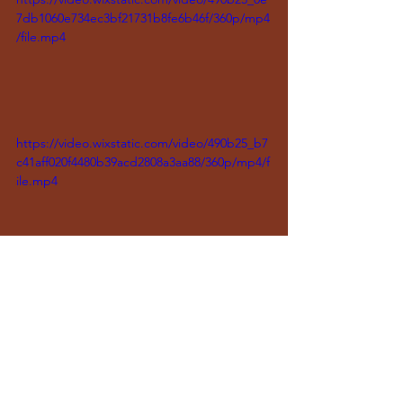
7db1060e734ec3bf21731b8fe6b46f/360p/mp4
/file.mp4
https://video.wixstatic.com/video/490b25_b7
c41aff020f4480b39acd2808a3aa88/360p/mp4/f
ile.mp4
Vídeo da performance INCRÍVEL de 
Miley Cyrus no 
#SNL50
:
https://video.wixstatic.com/video/490b25_63
0616bc541f4461a653a8b6d5aaea97/480p/mp4