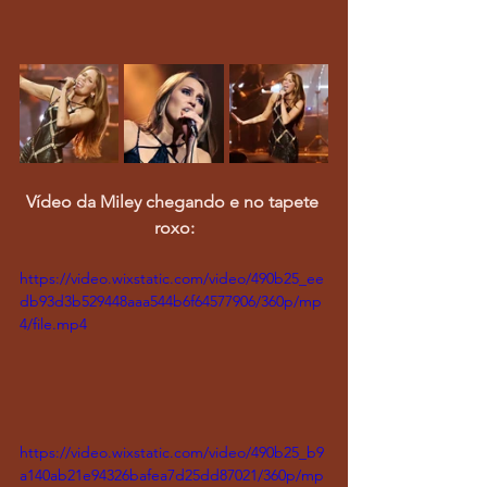
Vídeo da Miley chegando e no tapete 
roxo:
https://video.wixstatic.com/video/490b25_ee
db93d3b529448aaa544b6f64577906/360p/mp
4/file.mp4
https://video.wixstatic.com/video/490b25_b9
a140ab21e94326bafea7d25dd87021/360p/mp