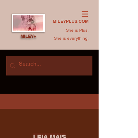
MILEYPLUS.COM
She is Plus.
MILEY+
She is everything.
LEIA MAIS