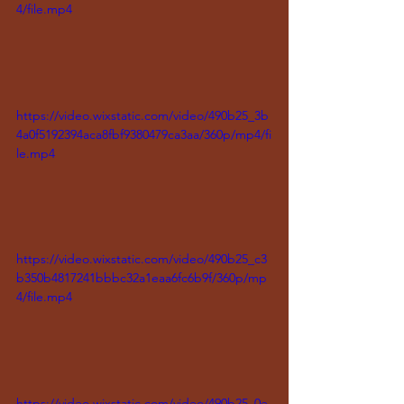
4/file.mp4
https://video.wixstatic.com/video/490b25_3b
4a0f5192394aca8fbf9380479ca3aa/360p/mp4/fi
le.mp4
https://video.wixstatic.com/video/490b25_c3
b350b4817241bbbc32a1eaa6fc6b9f/360p/mp
4/file.mp4
https://video.wixstatic.com/video/490b25_0e