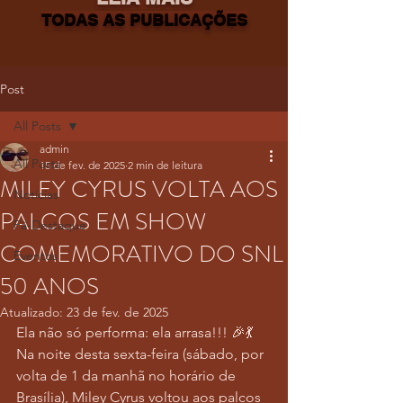
TODAS AS PUBLICAÇÕES
Post
All Posts
admin
All Posts
15 de fev. de 2025
2 min de leitura
MILEY CYRUS VOLTA AOS
Notícias
PALCOS EM SHOW
Fã-Destaque
COMEMORATIVO DO SNL
Eventos
50 ANOS
Atualizado:
23 de fev. de 2025
Ela não só performa: ela arrasa!!! 🎉💃
Na noite desta sexta-feira (sábado, por 
volta de 1 da manhã no horário de 
Brasília), Miley Cyrus voltou aos palcos 