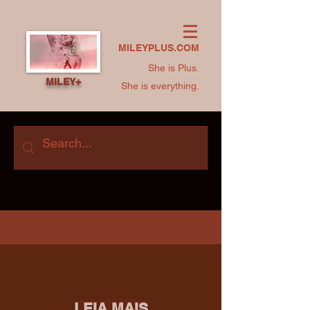
MILEYPLUS.COM
She is Plus.
MILEY+
She is everything.
LEIA MAIS