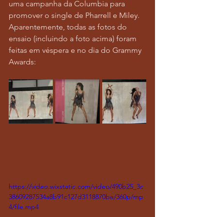
uma campanha da Columbia para 
promover o single de Pharrell e Miley. 
Aparentemente, todas as fotos do 
ensaio (incluindo a foto acima) foram 
feitas em véspera e no dia do Grammy 
Awards:
https://video.wixstatic.com/video/490b25_3c
38609287534a8b91c127d3118870be/360p/mp
4/file.mp4