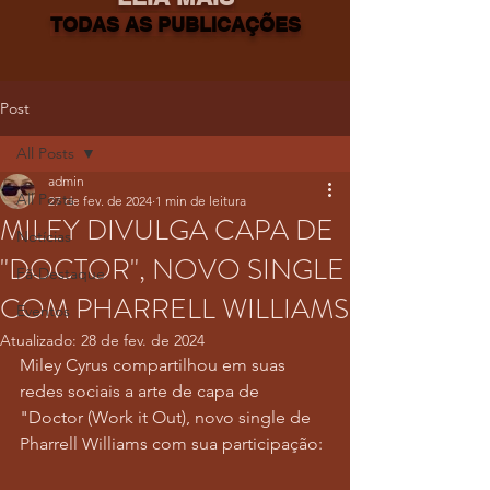
TODAS AS PUBLICAÇÕES
Post
All Posts
admin
All Posts
27 de fev. de 2024
1 min de leitura
MILEY DIVULGA CAPA DE
Notícias
"DOCTOR", NOVO SINGLE
Fã-Destaque
COM PHARRELL WILLIAMS
Eventos
Atualizado:
28 de fev. de 2024
Miley Cyrus compartilhou em suas 
redes sociais a arte de capa de 
"Doctor (Work it Out), novo single de 
Pharrell Williams com sua participação: