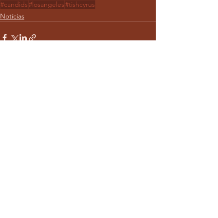
#candids
#losangeles
#tishcyrus
Notícias
Ver tudo
Posts recentes