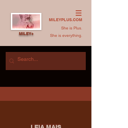
MILEYPLUS.COM
She is Plus.
MILEY+
She is everything.
LEIA MAIS