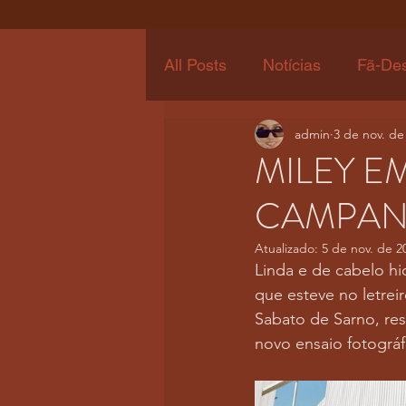
All Posts
Notícias
Fã-De
admin
3 de nov. de
MILEY E
CAMPAN
Atualizado:
5 de nov. de 2
Linda e de cabelo hi
que esteve no letre
Sabato de Sarno, re
novo ensaio fotográfi