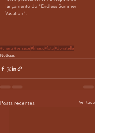
lançamento do "Endless Summer 
Vacation". 
#charts
#versace
#lilnasx
#foto
#donatella
Notícias
Ver tudo
Posts recentes