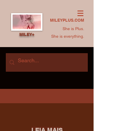
MILEYPLUS.COM
She is Plus.
MILEY+
She is everything.
LEIA MAIS