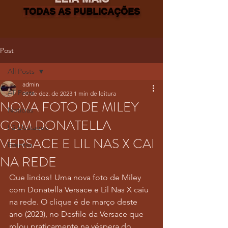
TODAS AS PUBLICAÇÕES
Post
All Posts
admin
All Posts
30 de dez. de 2023
1 min de leitura
NOVA FOTO DE MILEY
Notícias
COM DONATELLA
Fã-Destaque
VERSACE E LIL NAS X CAI
Eventos
NA REDE
Que lindos! Uma nova foto de Miley 
com Donatella Versace e Lil Nas X caiu 
na rede. O clique é de março deste 
ano (2023), no Desfile da Versace que 
rolou praticamente na véspera do 