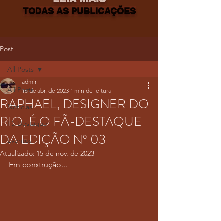
TODAS AS PUBLICAÇÕES
Post
All Posts
admin
All Posts
16 de abr. de 2023
1 min de leitura
RAPHAEL, DESIGNER DO
Notícias
RIO, É O FÃ-DESTAQUE
Fã-Destaque
DA EDIÇÃO Nº 03
Eventos
Atualizado:
15 de nov. de 2023
Em construção...