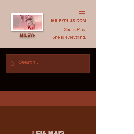
MILEYPLUS.COM
She is Plus.
MILEY+
She is everything.
LEIA MAIS