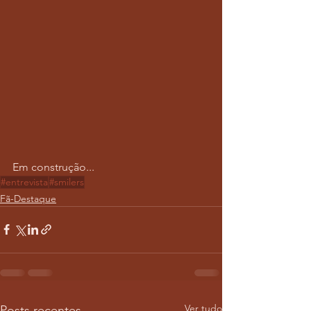
Em construção...
#entrevista
#smilers
Fã-Destaque
Ver tudo
Posts recentes