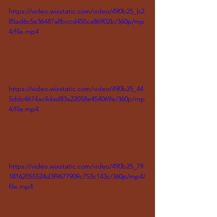
https://video.wixstatic.com/video/490b25_b2
85ad6c5e36487a8bccd455ca86902b/360p/mp
4/file.mp4
https://video.wixstatic.com/video/490b25_44
5ddc4674ac4dad83a22058e454069e/360p/mp
4/file.mp4
https://video.wixstatic.com/video/490b25_79
18162055524d3f9677909c753c143c/360p/mp4/
file.mp4