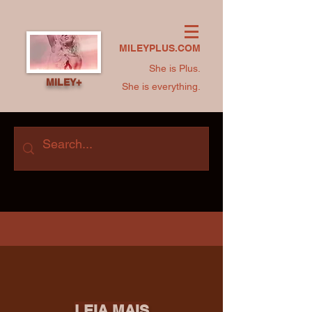
MILEYPLUS.COM
She is Plus.
MILEY+
She is everything.
LEIA MAIS