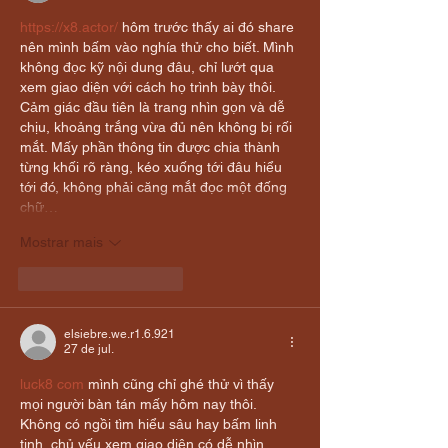
YOUTUBE
https://x8.actor/
 hôm trước thấy ai đó share 
nên mình bấm vào nghía thử cho biết. Mình 
không đọc kỹ nội dung đâu, chỉ lướt qua 
xem giao diện với cách họ trình bày thôi. 
Cảm giác đầu tiên là trang nhìn gọn và dễ 
chịu, khoảng trắng vừa đủ nên không bị rối 
mắt. Mấy phần thông tin được chia thành 
từng khối rõ ràng, kéo xuống tới đâu hiểu 
tới đó, không phải căng mắt đọc một đống 
chữ…
Mostrar mais
Curtir
Responder
elsiebre.we.r1.6.921
27 de jul.
luck8 com
 mình cũng chỉ ghé thử vì thấy 
mọi người bàn tán mấy hôm nay thôi. 
Không có ngồi tìm hiểu sâu hay bấm linh 
tinh, chủ yếu xem giao diện có dễ nhìn 