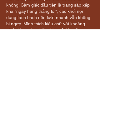
không. Cảm giác đầu tiên là trang sắp xếp 
khá “ngay hàng thẳng lối”, các khối nội 
dung tách bạch nên lướt nhanh vẫn không 
bị ngợp. Mình thích kiểu chữ với khoảng 
cách dòng vừa phải, nhìn một lúc cũng 
không bị mỏi mắt.…
Mostrar mais
Curtir
Responder
laurasanms311989
22 de jul.
nhận định bóng đá nét
 dạo này thấy bạn 
bè nhắc hoài nên mình cũng ghé thử cho 
biết. Mình chỉ xem kiểu người dùng bình 
thường thôi, không soi kèo hay phân tích gì. 
Vừa vào là thấy cái bảng livescore kết quả 
xếp theo dạng cột nhìn khá dễ chịu, liếc 
phát biết ngay trận nào đang diễn ra và tỷ 
số hiện tại. Mình thích kiểu họ để thông tin 