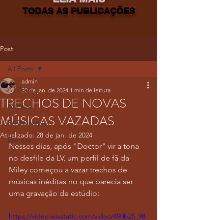
TODAS AS PUBLICAÇÕES
Post
All Posts
admin
All Posts
20 de jan. de 2024
1 min de leitura
TRECHOS DE NOVAS
Notícias
MÚSICAS VAZADAS
Fã-Destaque
Atualizado:
28 de jan. de 2024
Eventos
Nesses dias, após "Doctor" vir a tona 
no desfile da LV, um perfil de fã da 
Miley começou a vazar trechos de 
músicas inéditas no que parecia ser 
uma gravação de estúdio:
https://video.wixstatic.com/video/490b25_98