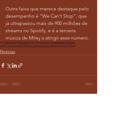
Outra faixa que merece destaque pelo 
desempenho é "We Can't Stop", que 
já ultrapassou mais de 900 milhões de 
streams no Spotify, e é a terceira 
música de Miley a atingir esse número.
#flowers
#recorde
#charts
#newyorkpost
Notícias
Ver tudo
Posts recentes