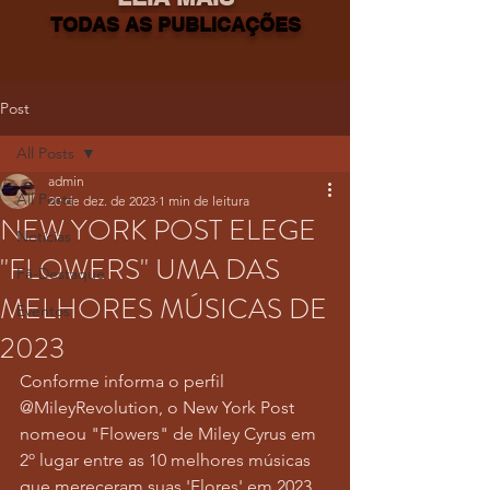
TODAS AS PUBLICAÇÕES
Post
All Posts
admin
All Posts
20 de dez. de 2023
1 min de leitura
NEW YORK POST ELEGE
Notícias
"FLOWERS" UMA DAS
Fã-Destaque
MELHORES MÚSICAS DE
Eventos
2023
Conforme informa o perfil 
@MileyRevolution, o New York Post 
nomeou "Flowers" de Miley Cyrus em 
2º lugar entre as 10 melhores músicas 
que mereceram suas 'Flores' em 2023.