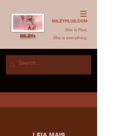
MILEYPLUS.COM
She is Plus.
MILEY+
She is everything.
LEIA MAIS