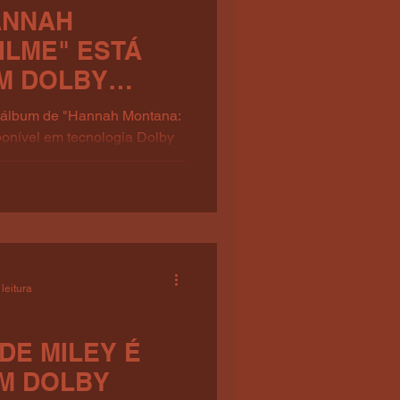
ANNAH
ILME" ESTÁ
EM DOLBY
O álbum de "Hannah Montana:
ponível em tecnologia Dolby
leitura
DE MILEY É
EM DOLBY