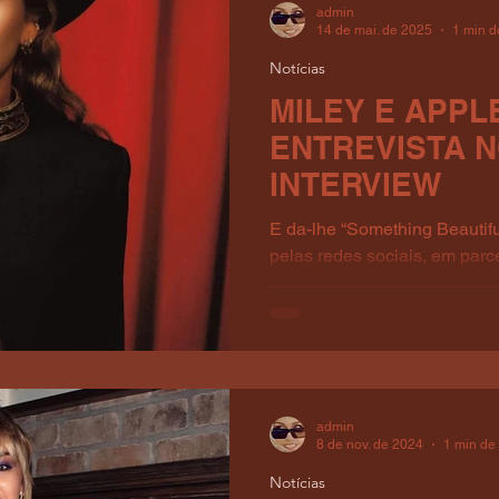
admin
14 de mai. de 2025
1 min de
Notícias
MILEY E APPL
ENTREVISTA 
INTERVIEW
E da-lhe “Something Beautifu
pelas redes sociais, em parc
episódio no programa The Z
admin
8 de nov. de 2024
1 min de 
Notícias