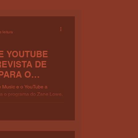
 leitura
 E YOUTUBE
EVISTA DE
PARA O
 ZANE LOWE
e Music e o YouTube a
ara o programa do Zane Lowe,
ue...