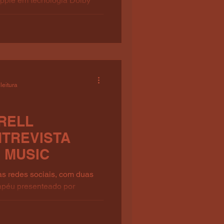
Apple em tecnologia Dolby
leitura
RELL
TREVISTA
 MUSIC
s redes sociais, com duas
péu presenteado por
eu uma...