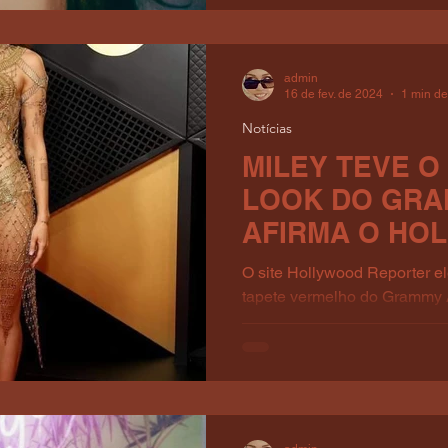
admin
16 de fev. de 2024
1 min de
Notícias
MILEY TEVE 
LOOK DO GRA
AFIRMA O HO
REPORTER
O site Hollywood Reporter e
tapete vermelho do Grammy 
quem ficou em primeiríssimo l