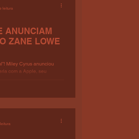
 leitura
E ANUNCIAM
NO ZANE LOWE
l”! Miley Cyrus anunciou
eria com a Apple, seu
ane Lowe...
leitura