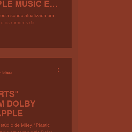
LE MUSIC E
 SUPERBOWL
 está sendo atualizada em
 VEZ
 e os rumores da
Super Bowl...
 leitura
RTS"
EM DOLBY
APPLE
túdio de Miley, "Plastic