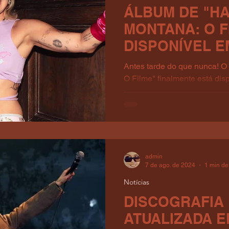
ÁLBUM DE "H
MONTANA: O F
DISPONÍVEL 
ATMOS
Antes tarde do que nunca! 
O Filme" finalmente está dis
Atmos pela Apple Music: A...
admin
7 de ago. de 2024
1 min de 
Notícias
DISCOGRAFIA 
ATUALIZADA 