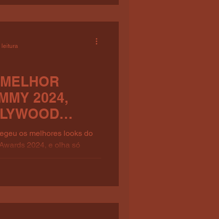
 leitura
O MELHOR
MMY 2024,
LLYWOOD
legeu os melhores looks do
Awards 2024, e olha só
ugar:...