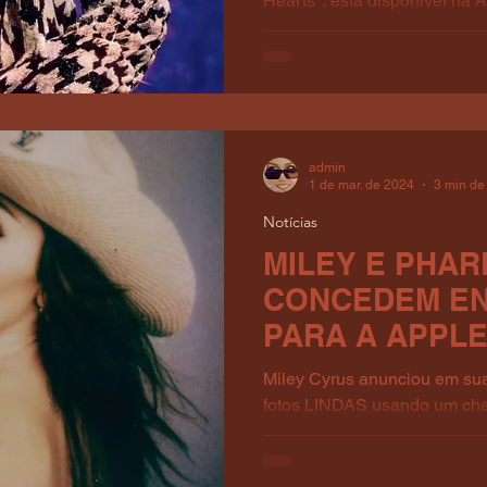
Hearts", está disponível na 
Admos e cada música está...
admin
1 de mar. de 2024
3 min de 
Notícias
MILEY E PHAR
CONCEDEM EN
PARA A APPLE
Miley Cyrus anunciou em sua
fotos LINDAS usando um cha
Pharrell, que a dupla conced