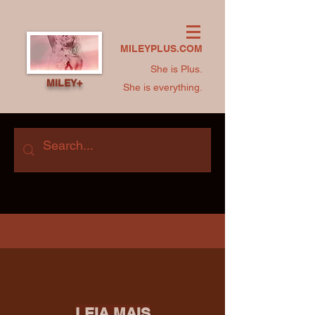
MILEYPLUS.COM
She is Plus.
MILEY+
She is everything.
LEIA MAIS