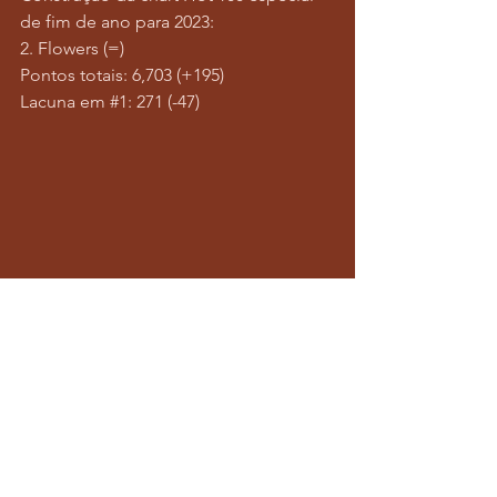
de fim de ano para 2023:
2. Flowers (=)
Pontos totais: 6,703 (+195)
Lacuna em 
#1
: 271 (-47)