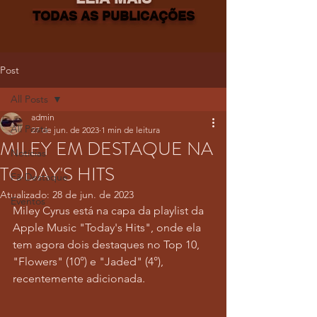
TODAS AS PUBLICAÇÕES
Post
All Posts
admin
All Posts
27 de jun. de 2023
1 min de leitura
MILEY EM DESTAQUE NA
Notícias
TODAY'S HITS
Fã-Destaque
Atualizado:
28 de jun. de 2023
Eventos
Miley Cyrus está na capa da playlist da 
Apple Music "Today's Hits", onde ela 
tem agora dois destaques no Top 10, 
"Flowers" (10°) e "Jaded" (4°), 
recentemente adicionada.