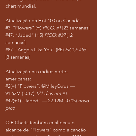
chart mundial.
Atualização da Hot 100 no Canadá:
#3
. “Flowers” (=) 
PICO: 
#1
 [23 semanas]
#47
. “Jaded” (+5) 
PICO: 
#39
 [12 
semanas] 
#87
. “Angels Like You” (RE) 
PICO: 
#55
[3 semanas]
Atualização nas rádios norte-
americanas:
#2
(=) “Flowers”, @MileyCyrus — 
91.63M (-0.17) 
121 dias em 
#1
#42
(+1) “Jaded” — 22.12M (-0.05) 
novo 
pico
O B Charts também enalteceu o 
alcance de "Flowers" como a canção 