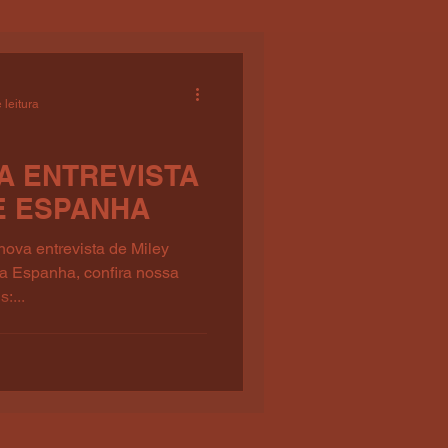
 leitura
A ENTREVISTA
E ESPANHA
nova entrevista de Miley
da Espanha, confira nossa
:...