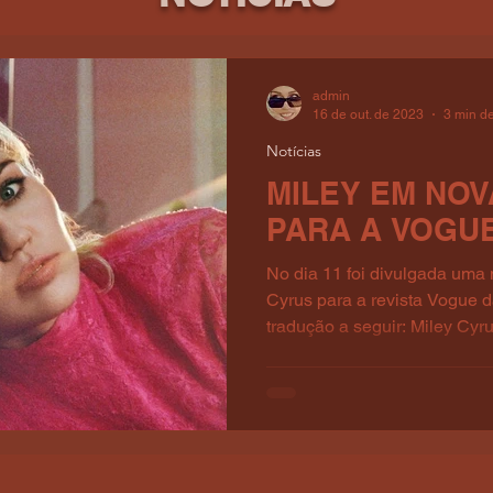
admin
16 de out. de 2023
3 min de
Notícias
MILEY EM NOV
PARA A VOGU
No dia 11 foi divulgada uma 
Cyrus para a revista Vogue 
tradução a seguir: Miley Cyrus