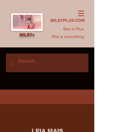
MILEYPLUS.COM
She is Plus.
MILEY+
She is everything.
LEIA MAIS