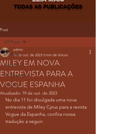
TODAS AS PUBLICAÇÕES
Post
All Posts
admin
All Posts
16 de out. de 2023
3 min de leitura
MILEY EM NOVA
Notícias
ENTREVISTA PARA A
Fã-Destaque
VOGUE ESPANHA
Eventos
Atualizado:
19 de out. de 2023
No dia 11 foi divulgada uma nova 
entrevista de Miley Cyrus para a revista 
Vogue da Espanha, confira nossa 
tradução a seguir: