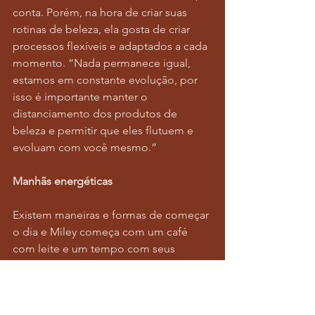
conta. Porém, na hora de criar suas 
rotinas de beleza, ela gosta de criar 
processos flexíveis e adaptados a cada 
momento. “Nada permanece igual, 
estamos em constante evolução, por 
isso é importante manter o 
distanciamento dos produtos de 
beleza e permitir que eles flutuem e 
evoluam com você mesmo.”
Manhãs energéticas
Existem maneiras e formas de começar 
o dia e Miley começa com um café 
com leite e um tempo com seus 
cachorros. “Passar um tempo com eles 
antes que a vida diária comece a ficar 
muito ocupada é importante para 