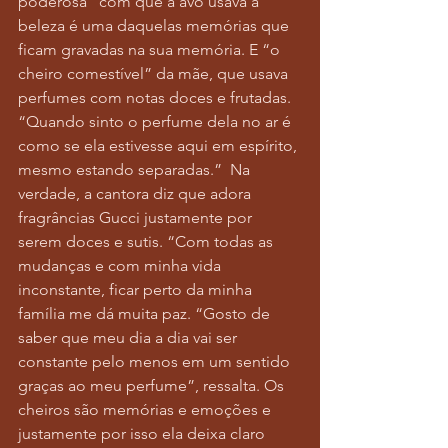
poderosa” com que a avó usava a 
beleza é uma daquelas memórias que 
ficam gravadas na sua memória. E “o 
cheiro comestível” da mãe, que usava 
perfumes com notas doces e frutadas. 
“Quando sinto o perfume dela no ar é 
como se ela estivesse aqui em espírito, 
mesmo estando separadas.”  Na 
verdade, a cantora diz que adora 
fragrâncias Gucci justamente por 
serem doces e sutis. “Com todas as 
mudanças e com minha vida 
inconstante, ficar perto da minha 
família me dá muita paz. “Gosto de 
saber que meu dia a dia vai ser 
constante pelo menos em um sentido 
graças ao meu perfume”, ressalta. Os 
cheiros são memórias e emoções e 
justamente por isso ela deixa claro 