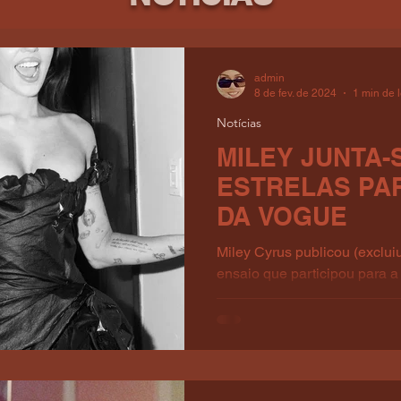
admin
8 de fev. de 2024
1 min de l
Notícias
MILEY JUNTA-
ESTRELAS PA
DA VOGUE
Miley Cyrus publicou (excluiu
ensaio que participou para 
revista britânica Vogue: O...