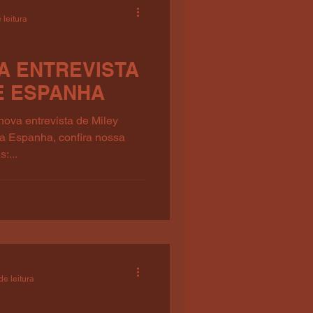
 leitura
A ENTREVISTA
E ESPANHA
nova entrevista de Miley
da Espanha, confira nossa
:...
de leitura