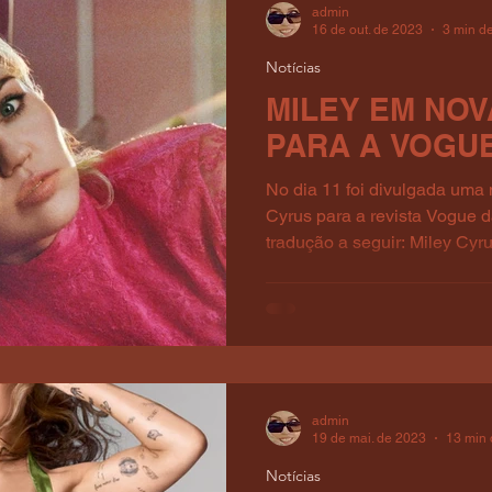
admin
16 de out. de 2023
3 min de
Notícias
MILEY EM NOV
PARA A VOGU
No dia 11 foi divulgada uma 
Cyrus para a revista Vogue 
tradução a seguir: Miley Cyrus
admin
19 de mai. de 2023
13 min 
Notícias