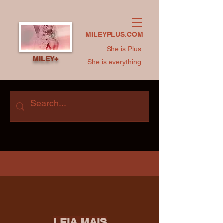
MILEYPLUS.COM
She is Plus.
MILEY+
She is everything.
LEIA MAIS