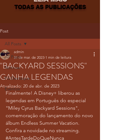
TODAS AS PUBLICAÇÕES
Post
All Posts
admin
All Posts
31 de mar. de 2023
1 min de leitura
"BACKYARD SESSIONS"
Notícias
GANHA LEGENDAS
Fã-Destaque
Atualizado:
20 de abr. de 2023
Eventos
Finalmente! A Disney+ liberou as 
legendas em Português do especial 
"Miley Cyrus Backyard Sessions", 
comemoração do lançamento do novo 
álbum Endless Summer Vacation. 
Confira a novidade no streaming. 
#AntesTardeDoQueNunca