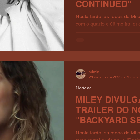
CONTINUED"
Nesta tarde, as redes de Mil
com o quarto e último trailer
Sessions", que será...
admin
23 de ago. de 2023
1 min d
Notícias
MILEY DIVULG
TRAILER DO 
"BACKYARD S
Nesta tarde, as redes de Mil