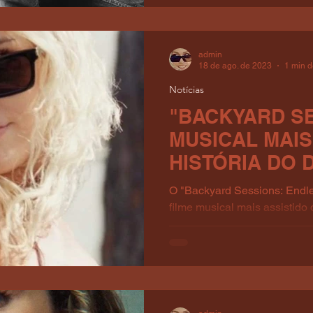
admin
18 de ago. de 2023
1 min d
Notícias
"BACKYARD SE
MUSICAL MAIS
HISTÓRIA DO 
O "Backyard Sessions: Endl
filme musical mais assistido 
Disney+, com mais de 1,800..