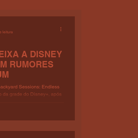
 leitura
EIXA A DISNEY
TAM RUMORES
UM
Backyard Sessions: Endless
do da grade do Disney+, após