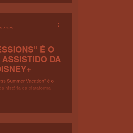
e leitura
SSIONS" É O
 ASSISTIDO DA
DISNEY+
ess Summer Vacation" é o
da história da plataforma
.