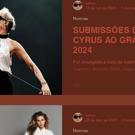
admin
11 de out. de 2023
1 min de
Notícias
SUBMISSÕES 
CYRUS AO GR
2024
Foi divulgada a lista de sub
Grammy Awards 2024. Vale 
implica em indicação...
admin
25 de ago. de 2023
2 min d
Notícias