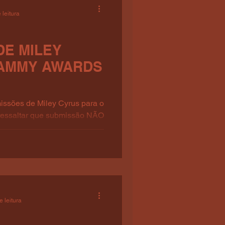
 leitura
DE MILEY
AMMY AWARDS
missões de Miley Cyrus para o
ressaltar que submissão NÃO
e leitura