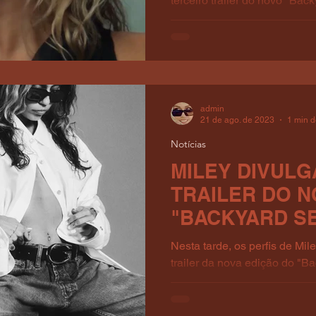
terceiro trailer do novo "Bac
transmitido pelo canal ABC...
admin
21 de ago. de 2023
1 min d
Notícias
MILEY DIVULG
TRAILER DO 
"BACKYARD S
Nesta tarde, os perfis de Mi
trailer da nova edição do "B
para crianças. Miley é...