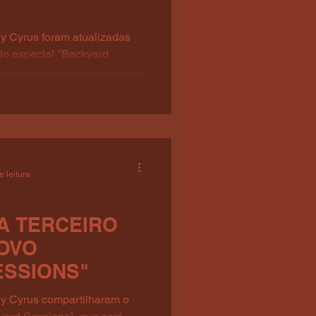
ey Cyrus foram atualizadas
 do especial "Backyard
e leitura
A TERCEIRO
NOVO
ESSIONS"
ey Cyrus compartilharam o