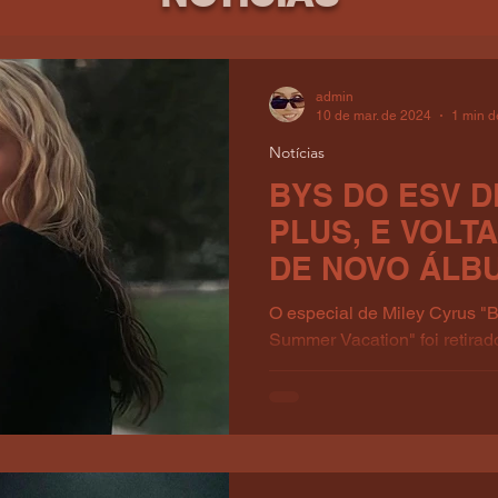
admin
10 de mar. de 2024
1 min de
Notícias
BYS DO ESV D
PLUS, E VOL
DE NOVO ÁLB
O especial de Miley Cyrus "
Summer Vacation" foi retira
ficar exatamente um ano...