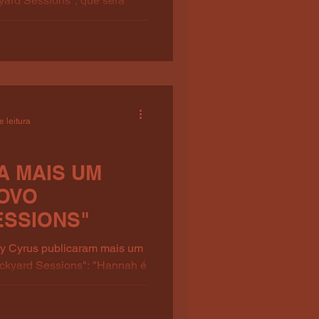
kyard Sessions", que será
e leitura
A MAIS UM
NOVO
ESSIONS"
ley Cyrus publicaram mais um
ackyard Sessions": "Hannah é