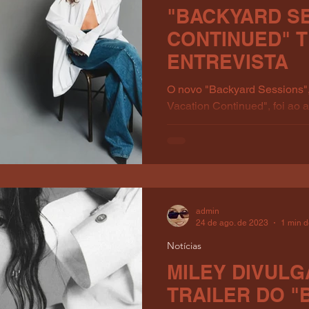
"BACKYARD S
CONTINUED" 
ENTREVISTA
O novo "Backyard Sessions
Vacation Continued", foi ao 
ABC da Disney e incluiu a...
admin
24 de ago. de 2023
1 min d
Notícias
MILEY DIVULG
TRAILER DO "