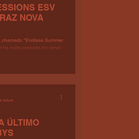
ESSIONS ESV
TRAZ NOVA
", chamado "Endless Summer
ar na noite passada no canal
e leitura
A ÚLTIMO
BYS