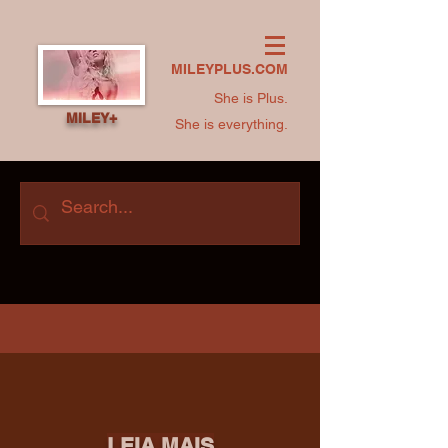
MILEYPLUS.COM
She is Plus.
MILEY+
She is everything.
LEIA MAIS