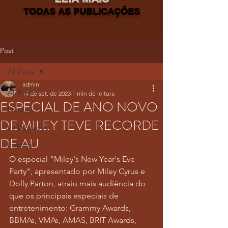
TODAS AS PUBLICAÇÕES
Post
All Posts
admin
All Posts
14 de set. de 2023
1 min de leitura
ESPECIAL DE ANO NOVO
Notícias
DE MILEY TEVE RECORDE
Fã-Destaque
DE AU
Eventos
O especial "Miley's New Year's Eve 
Party", apresentado por Miley Cyrus e 
Dolly Parton, atraiu mais audiência do 
que os principais especiais de 
entretenimento: Grammy Awards, 
BBMAs, VMAs, AMAS, BRIT Awards, 