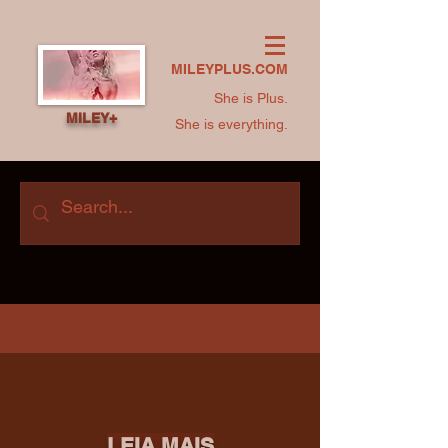
MILEYPLUS.COM
She is Plus.
MILEY+
She is everything.
LEIA MAIS