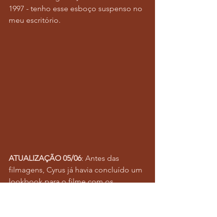
1997 - tenho esse esboço suspenso no 
meu escritório.
ATUALIZAÇÃO 05/06
: Antes das 
filmagens, Cyrus já havia concluído um 
lookbook para o filme com os 
elementos temáticos definidos. Ela 
havia compartilhado seu entusiasmo 
por "Mandy", o filme de terror 