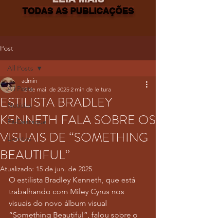
TODAS AS PUBLICAÇÕES
Post
All Posts
admin
All Posts
12 de mai. de 2025
2 min de leitura
ESTILISTA BRADLEY
Notícias
KENNETH FALA SOBRE OS
Fã-Destaque
VISUAIS DE “SOMETHING
Eventos
BEAUTIFUL”
Atualizado:
15 de jun. de 2025
O estilista Bradley Kenneth, que está 
trabalhando com Miley Cyrus nos 
visuais do novo álbum visual 
“Something Beautiful”, falou sobre o 