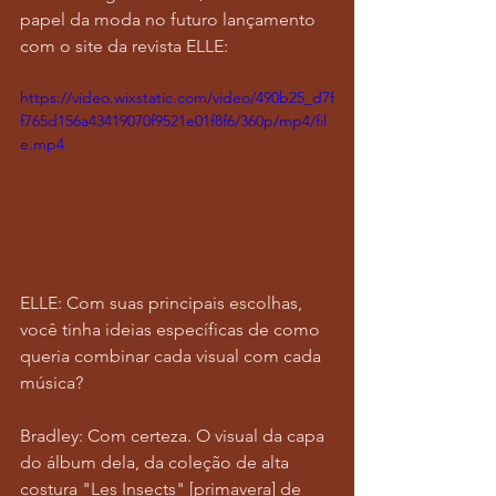
papel da moda no futuro lançamento 
com o site da revista ELLE:
https://video.wixstatic.com/video/490b25_d7f
f765d156a43419070f9521e01f8f6/360p/mp4/fil
e.mp4
ELLE: Com suas principais escolhas, 
você tinha ideias específicas de como 
queria combinar cada visual com cada 
música?
Bradley: Com certeza. O visual da capa 
do álbum dela, da coleção de alta 
costura "Les Insects" [primavera] de 