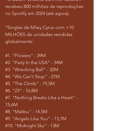
recebeu 800 milhões de reproduções 
no Spotify em 2024 (até agora);
*Singles de Miley Cyrus com +10 
MILHÕES de unidades vendidas 
globalmente:
#1
. "Flowers" - 39M
#2
. "Party In the USA" - 34M
#3
. "Wrecking Ball" - 32M
#4
. "We Can't Stop" - 27M
#5
. "The Climb" - 19,5M
#6
. "23" - 16,8M
#7
. "Nothing Breaks Like a Heart" - 
15,6M
#8
. "Malibu" - 14,5M
#9
. "Angels Like You" - 13,7M
#10
. "Midnight Sky" - 13M