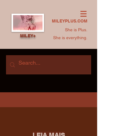
MILEYPLUS.COM
She is Plus.
MILEY+
She is everything.
LEIA MAIS