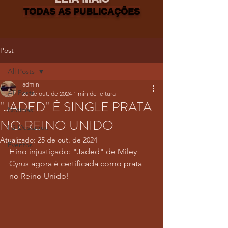
TODAS AS PUBLICAÇÕES
Post
All Posts
admin
All Posts
20 de out. de 2024
1 min de leitura
"JADED" É SINGLE PRATA
Notícias
NO REINO UNIDO
Fã-Destaque
Atualizado:
25 de out. de 2024
Eventos
Hino injustiçado: "Jaded" de Miley 
Cyrus agora é certificada como prata 
no Reino Unido!