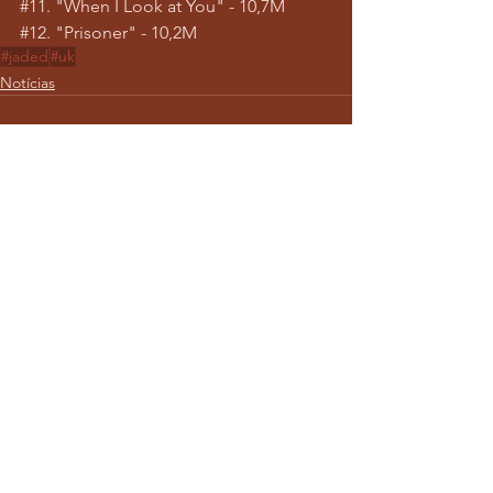
#11
. "When I Look at You" - 10,7M
#12
. "Prisoner" - 10,2M
#jaded
#uk
Notícias
Ver tudo
Posts recentes