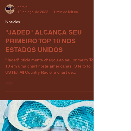
admin
19 de ago. de 2023
1 min de leitura
Notícias
"JADED" ALCANÇA SEU
PRIMEIRO TOP 10 NOS
ESTADOS UNIDOS