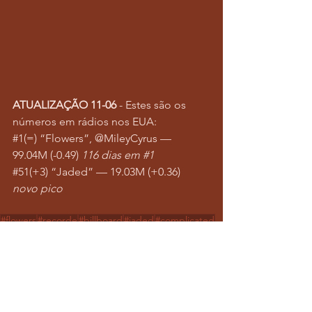
ATUALIZAÇÃO 11-06
 - Estes são os 
números em rádios nos EUA:
#1
(=) “Flowers”, @MileyCyrus — 
99.04M (-0.49) 
116 dias em 
#1
#51
(+3) “Jaded” — 19.03M (+0.36) 
novo pico
#flowers
#recorde
#billboard
#jaded
#complicated
#avrillavigne
Notícias