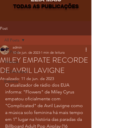
TODAS AS PUBLICAÇÕES
Post
All Posts
admin
All Posts
10 de jun. de 2023
1 min de leitura
MILEY EMPATE RECORDE
Notícias
DE AVRIL LAVIGNE
Fã-Destaque
Atualizado:
11 de jun. de 2023
Eventos
O atualizador de rádio dos EUA 
informa: "Flowers" de Miley Cyrus 
empatou oficialmente com 
"Complicated" de Avril Lavigne como 
a música solo feminina há mais tempo 
em 1° lugar na história das paradas da 
Billboard Adult Pop Airplay (16 