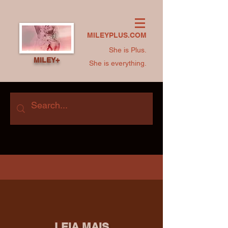
MILEYPLUS.COM
She is Plus.
MILEY+
She is everything.
LEIA MAIS