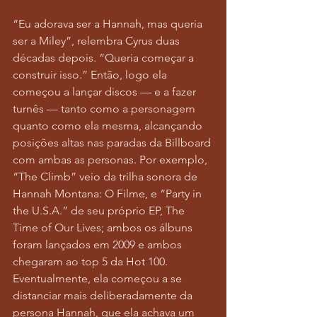
“Eu adorava ser a Hannah, mas queria 
ser a Miley”, relembra Cyrus duas 
décadas depois. “Queria começar a 
construir isso.” Então, logo ela 
começou a lançar discos — e a fazer 
turnês — tanto como a personagem 
quanto como ela mesma, alcançando 
posições altas nas paradas da Billboard 
com ambas as personas. Por exemplo, 
“The Climb” veio da trilha sonora de 
Hannah Montana: O Filme, e “Party in 
the U.S.A.” de seu próprio EP, The 
Time of Our Lives; ambos os álbuns 
foram lançados em 2009 e ambos 
chegaram ao top 5 da Hot 100. 
Eventualmente, ela começou a se 
distanciar mais deliberadamente da 
persona Hannah, que ela achava um 