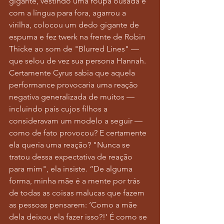
gigante, vestindo uma roupa ousada e 
com a língua para fora, agarrou a 
virilha, colocou um dedo gigante de 
espuma e fez twerk na frente de Robin 
Thicke ao som de "Blurred Lines" — 
que selou de vez sua persona Hannah. 
Certamente Cyrus sabia que aquela 
performance provocaria uma reação 
negativa generalizada de muitos — 
incluindo pais cujos filhos a 
consideravam um modelo a seguir — 
como de fato provocou? E certamente 
ela queria uma reação? "Nunca se 
tratou dessa expectativa de reação 
para mim", ela insiste. “De alguma 
forma, minha mãe é a mente por trás 
de todas as coisas malucas que fazem 
as pessoas pensarem: ‘Como a mãe 
dela deixou ela fazer isso?!’ É como se 