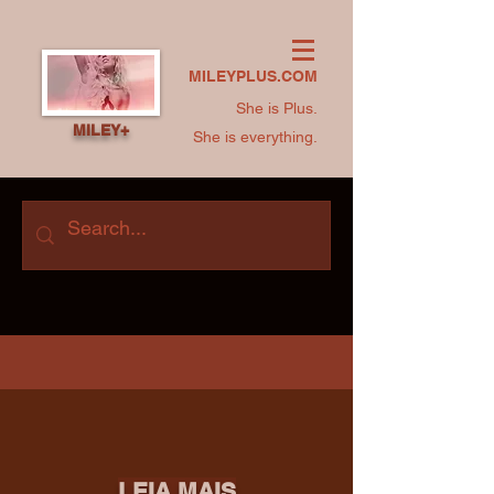
MILEYPLUS.COM
She is Plus.
MILEY+
She is everything.
LEIA MAIS