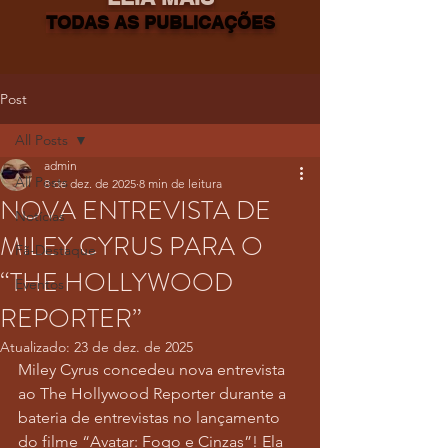
TODAS AS PUBLICAÇÕES
Post
All Posts
admin
All Posts
8 de dez. de 2025
8 min de leitura
NOVA ENTREVISTA DE
Notícias
MILEY CYRUS PARA O
Fã-Destaque
“THE HOLLYWOOD
Eventos
REPORTER”
Atualizado:
23 de dez. de 2025
Miley Cyrus concedeu nova entrevista 
ao The Hollywood Reporter durante a 
bateria de entrevistas no lançamento 
do filme “Avatar: Fogo e Cinzas”! Ela 