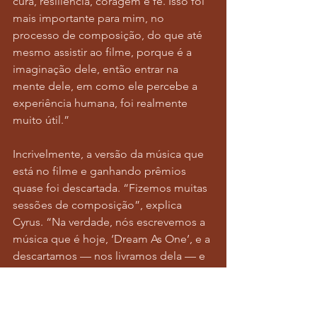
cura, resiliência, coragem e fé. Isso foi 
mais importante para mim, no 
processo de composição, do que até 
mesmo assistir ao filme, porque é a 
imaginação dele, então entrar na 
mente dele, em como ele percebe a 
experiência humana, foi realmente 
muito útil.”
Incrivelmente, a versão da música que 
está no filme e ganhando prêmios 
quase foi descartada. “Fizemos muitas 
sessões de composição”, explica 
Cyrus. “Na verdade, nós escrevemos a 
música que é hoje, ‘Dream As One’, e a 
descartamos — nos livramos dela — e 
escrevemos outra. Mas essa também 
não nos pareceu certa, então fomos 
embora, voltamos e ouvimos a outra — 