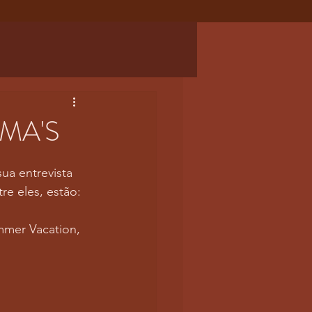
MA'S
ua entrevista 
e eles, estão:
mer Vacation, 