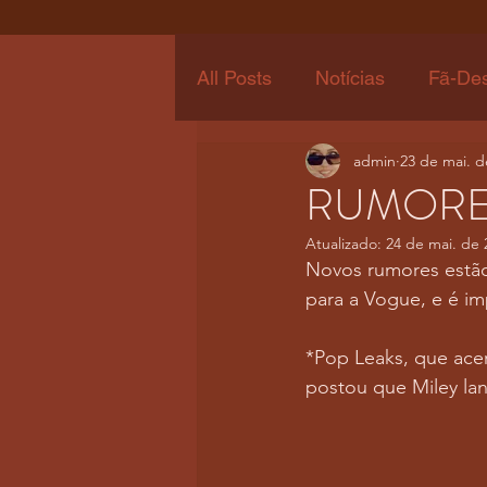
All Posts
Notícias
Fã-De
admin
23 de mai. d
RUMORES
Atualizado:
24 de mai. de 
Novos rumores estão 
para a Vogue, e é im
*Pop Leaks, que ace
postou que Miley la