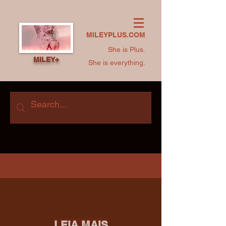
MILEYPLUS.COM
She is Plus.
MILEY+
She is everything.
LEIA MAIS