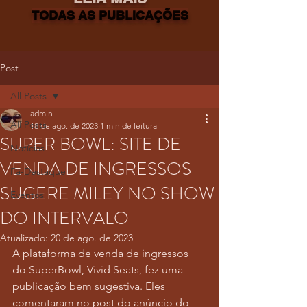
TODAS AS PUBLICAÇÕES
Post
All Posts
admin
All Posts
18 de ago. de 2023
1 min de leitura
SUPER BOWL: SITE DE
Notícias
VENDA DE INGRESSOS
Fã-Destaque
SUGERE MILEY NO SHOW
Eventos
DO INTERVALO
Atualizado:
20 de ago. de 2023
A plataforma de venda de ingressos 
do SuperBowl, Vivid Seats, fez uma 
publicação bem sugestiva. Eles 
comentaram no post do anúncio do 