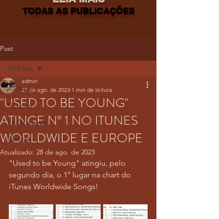
TODAS AS PUBLICAÇÕES
Post
All Posts
admin
All Posts
27 de ago. de 2023
1 min de leitura
"USED TO BE YOUNG"
Notícias
ATINGE N° 1 NO ITUNES
Fã-Destaque
WORLDWIDE E EUROPE
Eventos
Atualizado:
28 de ago. de 2023
"Used to be Young" atingiu, pelo 
segundo dia, o 1° lugar na chart do 
iTunes Worldwide Songs!