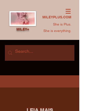
MILEYPLUS.COM
She is Plus.
MILEY+
She is everything.
LEIA MAIS