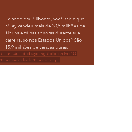
Falando em Billboard, você sabia que 
Miley vendeu mais de 30,5 milhões de 
álbuns e trilhas sonoras durante sua 
carreira, só nos Estados Unidos? São 
15,9 milhões de vendas puras.
#charts
#usedtobeyoung
#billboardhot100
#itunesworldwide
#ituneseurope
Notícias
Ver tudo
Posts recentes